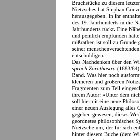
Bruchstücke zu diesem letzte
Nietzsches hat Stephan Günze
herausgegeben. In ihr enthalt
des 19. Jahrhunderts in die N
Jahrhunderts rückt. Eine Nähe
und peinlich empfunden hätte
mißrathen ist soll zu Grunde 
seiner menschenverachtenden
entschuldigen.
Das Nachdenken über den Wil
sprach Zarathustra
(1883/84).
Band. Was hier noch ausformul
kleineren und größeren Notiz
Fragmenten zum Teil eingesc
ihrem Autor: »Unter dem nicht
soll hiermit eine neue Philoso
einer neuen Auslegung alles
gegeben gewesen, dieses Werk
geordnetes philosophisches S
Nietzsche um, der für sich en
hinter diesem Buche (dem Wil