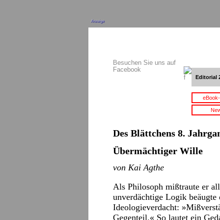
Anzeige
Besuchen Sie uns auf
Facebook
Editorial 
eBook-
New
Des Blättchens 8. Jahrgan
Übermächtiger Wille
von Kai Agthe
Als Philosoph mißtraute er al
unverdächtige Logik beäugte er
Ideologieverdacht: »Mißverstä
Gegenteil.« So lautet ein Ged