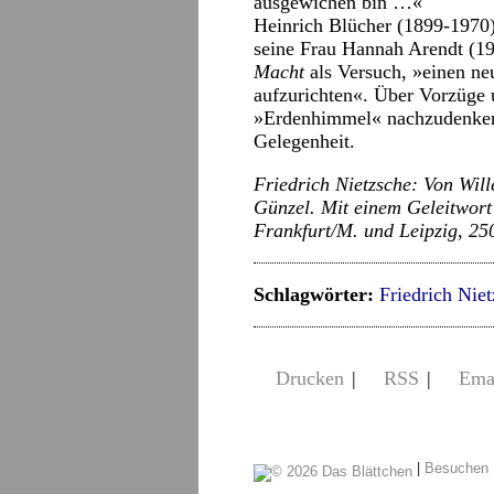
ausgewichen bin …«
Heinrich Blücher (1899-1970)
seine Frau Hannah Arendt (1
Macht
als Versuch, »einen n
aufzurichten«. Über Vorzüge 
»Erdenhimmel« nachzudenken,
Gelegenheit.
Friedrich Nietzsche: Von Wi
Günzel. Mit einem Geleitwort
Frankfurt/M. und Leipzig, 250
Schlagwörter:
Friedrich Nie
Drucken
|
RSS
|
Ema
|
Besuchen 