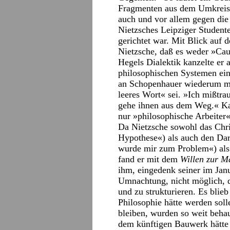
Fragmenten aus dem Umkrei
auch und vor allem gegen di
Nietzsches Leipziger Studente
gerichtet war. Mit Blick auf
Nietzsche, daß es weder »Cau
Hegels Dialektik kanzelte er 
philosophischen Systemen eine
an Schopenhauer wiederum mon
leeres Wort« sei. »Ich mißtr
gehe ihnen aus dem Weg.« Ka
nur »philosophische Arbeiter«
Da Nietzsche sowohl das Chris
Hypothese«) als auch den Da
wurde mir zum Problem«) als 
fand er mit dem
Willen zur 
ihm, eingedenk seiner im Janu
Umnachtung, nicht möglich, 
und zu strukturieren. Es blie
Philosophie hätte werden soll
bleiben, wurden so weit behau
dem künftigen Bauwerk hätte 