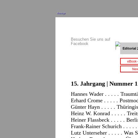
Anzeige
Besuchen Sie uns auf
Facebook
Editorial 
eBook-
New
15. Jahrgang | Nummer 15
Hannes Wader . . . . . Traumt
Erhard Crome . . . . . Postmo
Günter Hayn . . . . . Thüringi
Heinz W. Konrad . . . . . Tre
Heiner Flassbeck . . . . . Ber
Frank-Rainer Schurich . . . . 
Lutz Unterseher . . . . . Was