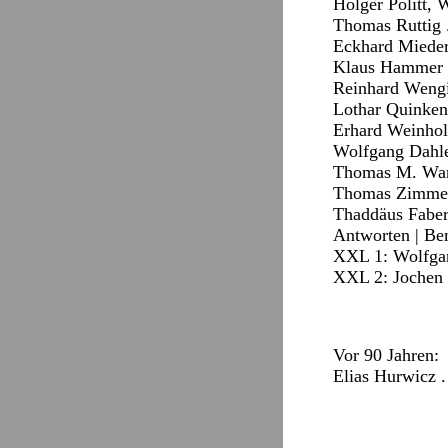
Holger Politt, 
Thomas Ruttig . 
Eckhard Mieder 
Klaus Hammer . 
Reinhard Wengie
Lothar Quinkens
Erhard Weinholz
Wolfgang Dahle 
Thomas M. Wand
Thomas Zimmerma
Thaddäus Faber 
Antworten
|
Be
XXL 1: Wolfgang
XXL 2: Jochen 
Vor 90 Jahren:
Elias Hurwicz .