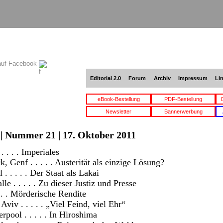
auf Facebook
Editorial 2.0
Forum
Archiv
Impressum
Li
eBook-Bestellung
PDF-Bestellung
Newsletter
Bannerwerbung
 | Nummer 21 | 17. Oktober 2011
 . . . Imperiales
, Genf . . . . . Austerität als einzige Lösung?
 . . . . Der Staat als Lakai
le . . . . . Zu dieser Justiz und Presse
. . . Mörderische Rendite
Aviv . . . . . „Viel Feind, viel Ehr“
rpool . . . . . In Hiroshima