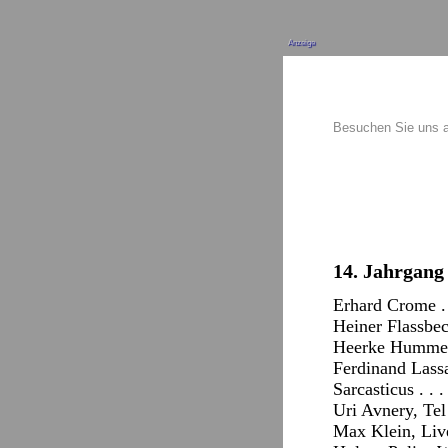
Anzeige
Besuchen Sie uns 
14. Jahrgang
Erhard Crome . .
Heiner Flassbeck
Heerke Hummel .
Ferdinand Lassal
Sarcasticus . . 
Uri Avnery, Tel 
Max Klein, Live