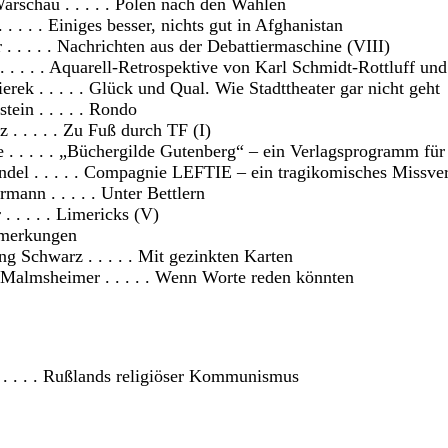
Warschau . . . . . Polen nach den Wahlen
. . . . Einiges besser, nichts gut in Afghanistan
. . . . . Nachrichten aus der Debattiermaschine (VIII)
. . . . Aquarell-Retrospektive von Karl Schmidt-Rottluff un
rek . . . . . Glück und Qual. Wie Stadttheater gar nicht geht
tein . . . . . Rondo
 . . . . . Zu Fuß durch TF (I)
. . . . . „Büchergilde Gutenberg“ – ein Verlagsprogramm fü
el . . . . . Compagnie LEFTIE – ein tragikomisches Missver
nn . . . . . Unter Bettlern
. . . . . Limericks (V)
merkungen
 Schwarz . . . . . Mit gezinkten Karten
Malmsheimer . . . . . Wenn Worte reden könnten
 . . . . Rußlands religiöser Kommunismus