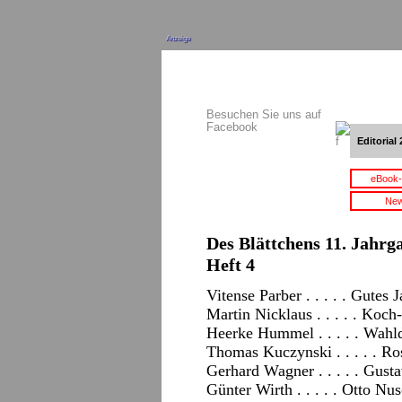
Anzeige
Besuchen Sie uns auf
Facebook
Editorial 
eBook-
New
Des Blättchens 11. Jahrga
Heft 4
Vitense Parber . . . . . Gutes 
Martin Nicklaus . . . . . Koch
Heerke Hummel . . . . . Wahl
Thomas Kuczynski . . . . . 
Gerhard Wagner . . . . . Gust
Günter Wirth . . . . . Otto Nu