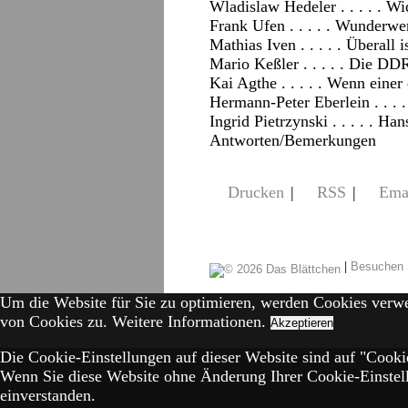
Wladislaw Hedeler . . . . . W
Frank Ufen . . . . . Wunderw
Mathias Iven . . . . . Überall i
Mario Keßler . . . . . Die DD
Kai Agthe . . . . . Wenn einer
Hermann-Peter Eberlein . . . 
Ingrid Pietrzynski . . . . . Ha
Antworten/Bemerkungen
Drucken
|
RSS
|
Ema
|
Besuchen 
Um die Website für Sie zu optimieren, werden Cookies verw
von Cookies zu.
Weitere Informationen.
Akzeptieren
Die Cookie-Einstellungen auf dieser Website sind auf "Cookie
Wenn Sie diese Website ohne Änderung Ihrer Cookie-Einstell
einverstanden.