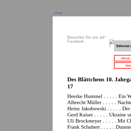
Anzeige
Besuchen Sie uns auf
Facebook
Editorial 
eBook-
New
Des Blättchens 10. Jahrga
17
Heerke Hummel . . . . . Ein 
Albrecht Müller . . . . . Nach
Heinz Jakubowski . . . . . Der
Gerd Kaiser . . . . . Ukraine
Uli Brockmeyer . . . . . Mit C
Frank Schubert . . . . . D