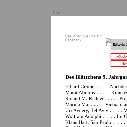
Anzeige
Besuchen Sie uns auf
Facebook
Editorial 
eBook-
New
Des Blättchens 9. Jahrgan
Erhard Crome . . . . . Nachde
Marat Abrarov . . . . . Krank
Roland M. Richter . . . . . Pr
Marina Mai . . . . . Vietnam
Uri Avnery, Tel Aviv . . . . .
Wolfram Adolphi . . . . . Im G
Klaus Hart, São Paulo . . . .