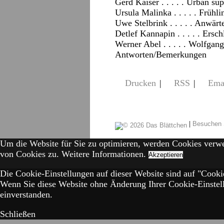
Gerd Kaiser . . . . . Urban su
Ursula Malinka . . . . . Früh
Uwe Stelbrink . . . . . Anwärt
Detlef Kannapin . . . . . Ers
Werner Abel . . . . . Wolfgang
Antworten/Bemerkungen
Drucken
|
RSS
|
Ema
|
Besuchen 
Um die Website für Sie zu optimieren, werden Cookies verw
von Cookies zu.
Weitere Informationen.
Akzeptieren
Die Cookie-Einstellungen auf dieser Website sind auf "Cookie
Wenn Sie diese Website ohne Änderung Ihrer Cookie-Einstell
einverstanden.
Schließen