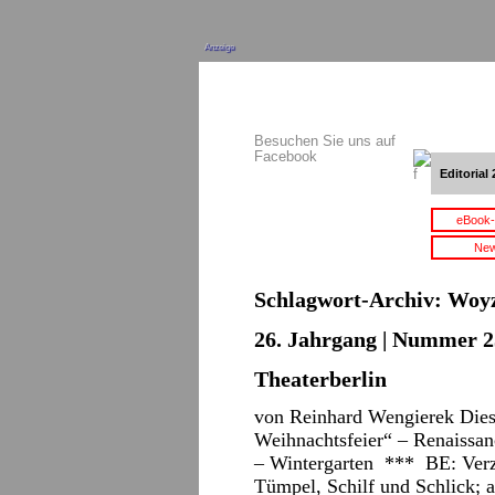
Anzeige
Besuchen Sie uns auf
Facebook
Editorial 
eBook-
New
Schlagwort-Archiv:
Woy
26. Jahrgang | Nummer 2
Theaterberlin
von Reinhard Wengierek Dies
Weihnachtsfeier“ – Renaissan
– Wintergarten *** BE: Verz
Tümpel, Schilf und Schlick; 