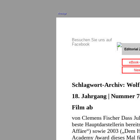
Anzeige
Besuchen Sie uns auf
Facebook
Editorial 
eBook-
New
Schlagwort-Archiv:
Wolf
18. Jahrgang | Nummer 7 
Film ab
von Clemens Fischer Dass Jul
beste Hauptdarstellerin berei
Affäre“) sowie 2003 („Dem H
Academy Award dieses Mal f