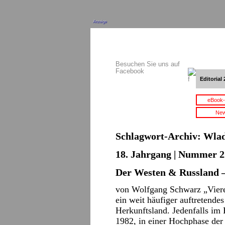
Anzeige
Besuchen Sie uns auf
Facebook
Editorial 
eBook-
New
Schlagwort-Archiv:
Wlad
18. Jahrgang | Nummer 22
Der Westen & Russland 
von Wolfgang Schwarz „Viere
ein weit häufiger auftretende
Herkunftsland. Jedenfalls im 
1982, in einer Hochphase der