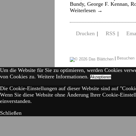
Bundy, George F. Kennan, R
Weiterlesen
→
Drucken
|
RSS
|
Ema
|
Besuchen 
Um die Website für Sie zu optimieren, werden Cookies verw
von Cookies zu.
Weitere Informationen.
Akzeptieren
Die Cookie-Einstellungen auf dieser Website sind auf "Cookie
Wenn Sie diese Website ohne Änderung Ihrer Cookie-Einstell
einverstanden.
Schließen