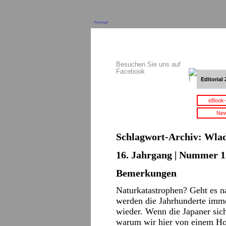
Anzeige
Besuchen Sie uns auf
Facebook
Editorial 
eBook-
New
Schlagwort-Archiv:
Wlad
16. Jahrgang | Nummer 13
Bemerkungen
Naturkatastrophen? Geht es 
werden die Jahrhunderte imme
wieder. Wenn die Japaner sic
warum wir hier von einem Ho