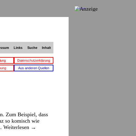
Anzeige
essum
Links
Suche
Inhalt
lung
Datenschutzerklärung
bung
Aus anderen Quellen
n. Zum Beispiel, dass
nz so komisch wie
 …
Weiterlesen
→