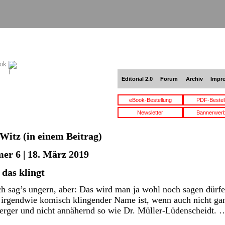
ook
Editorial 2.0
Forum
Archiv
Impr
eBook-Bestellung
PDF-Bestel
Newsletter
Bannerwer
Witz
(in einem Beitrag)
er 6 | 18. März 2019
 das klingt
h sag’s ungern, aber: Das wird man ja wohl noch sagen dürfe
irgendwie komisch klingender Name ist, wenn auch nicht ga
erger und nicht annähernd so wie Dr. Müller-Lüdenscheidt.