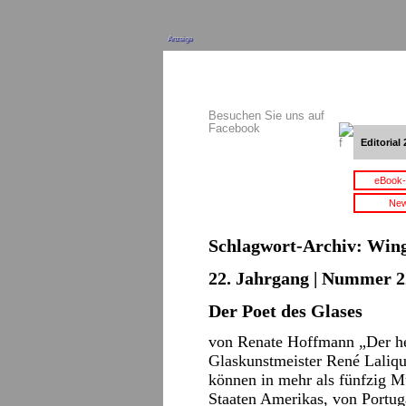
Anzeige
Besuchen Sie uns auf
Facebook
Editorial 
eBook-
New
Schlagwort-Archiv:
Wing
22. Jahrgang | Nummer 22
Der Poet des Glases
von Renate Hoffmann „Der h
Glaskunstmeister René Laliqu
können in mehr als fünfzig Mu
Staaten Amerikas, von Portu