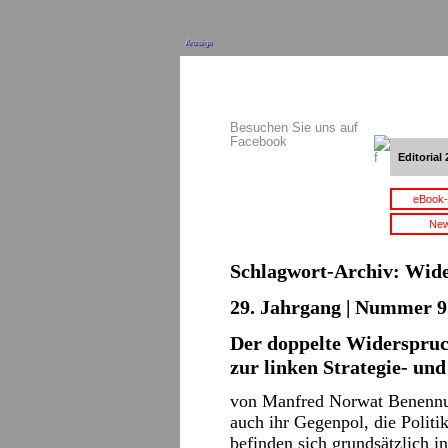
Anzeige
Besuchen Sie uns auf
Facebook
Editorial 
eBook-
New
Schlagwort-Archiv:
Wide
29. Jahrgang | Nummer 9 
Der doppelte Widerspruc
zur linken Strategie- u
von Manfred Norwat Benennun
auch ihr Gegenpol, die Politi
befinden sich grundsätzlich