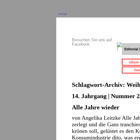
Anzeige
Besuchen Sie uns auf
Facebook
Editorial 
eBook-
New
Schlagwort-Archiv:
Weih
14. Jahrgang | Nummer 2
Alle Jahre wieder
von Angelika Leitzke Alle Ja
zerlegt und die Gans tranchier
krönen soll, gelüstet es den
Konsumindustrie dito, was er