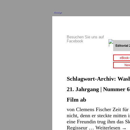
Anzeige
Besuchen Sie uns auf
Facebook
Editorial 
eBook-
New
Schlagwort-Archiv:
Wash
21. Jahrgang | Nummer 6 
Film ab
von Clemens Fischer Zeit für 
nicht, denn er steckte mitten 
eine Freundin trug ihm das Sk
Regisseur …
Weiterlesen
→