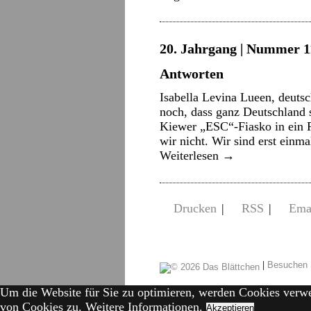
20. Jahrgang | Nummer 11
Antworten
Isabella Levina Lueen, deut
noch, dass ganz Deutschland s
Kiewer „ESC“-Fiasko in ein
wir nicht. Wir sind erst einm
Weiterlesen
→
Drucken
|
RSS
|
Ema
|
Besuchen 
Um die Website für Sie zu optimieren, werden Cookies verw
von Cookies zu.
Weitere Informationen.
Akzeptieren