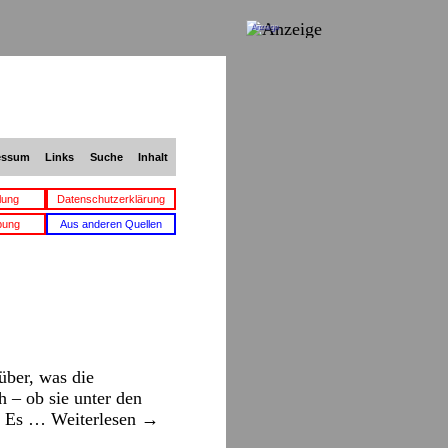
Anzeige
essum
Links
Suche
Inhalt
lung
Datenschutzerklärung
bung
Aus anderen Quellen
ber, was die
 – ob sie unter den
e? Es …
Weiterlesen
→