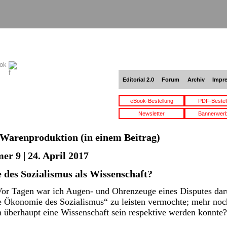
ook
Editorial 2.0
Forum
Archiv
Impr
eBook-Bestellung
PDF-Bestel
Newsletter
Bannerwer
Warenproduktion
(in einem Beitrag)
r 9 | 24. April 2017
 des Sozialismus als Wissenschaft?
r Tagen war ich Augen- und Ohrenzeuge eines Disputes darü
e Ökonomie des Sozialismus“ zu leisten vermochte; mehr noch
überhaupt eine Wissenschaft sein respektive werden konnt