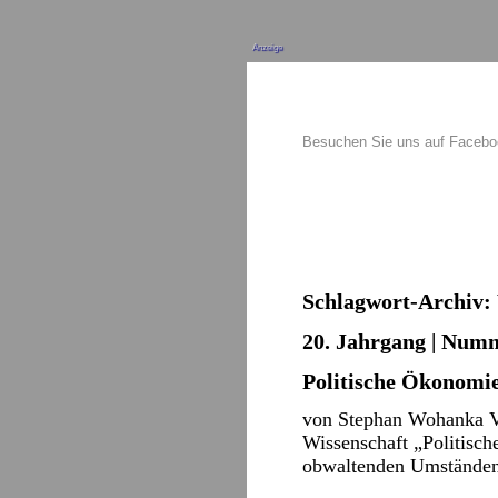
Anzeige
Besuchen Sie uns auf Faceb
Schlagwort-Archiv:
20. Jahrgang | Numme
Politische Ökonomie
von Stephan Wohanka Vo
Wissenschaft „Politisch
obwaltenden Umständen 