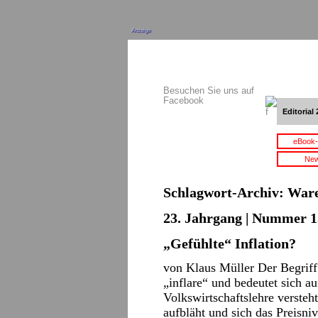
Anzeige
Besuchen Sie uns auf
Facebook
Editorial 
eBook-
New
Schlagwort-Archiv:
War
23. Jahrgang | Nummer 15
„Gefühlte“ Inflation?
von Klaus Müller Der Begriff 
„inflare“ und bedeutet sich au
Volkswirtschaftslehre versteh
aufbläht und sich das Preisniv