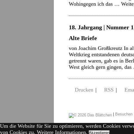
Wohingegen ich das …
Weite
18. Jahrgang | Nummer 18
Alte Briefe
von Joachim Großkreutz In al
Weltkrieg entstandenen deuts
getrennt waren, gab es in Ber
West gleich gern gingen, da
Drucken
|
RSS
|
Ema
|
Besuchen 
Um die Website für Sie zu optimieren, werden Cookies verw
von Cookies zu.
Weitere Informationen.
Akzeptieren