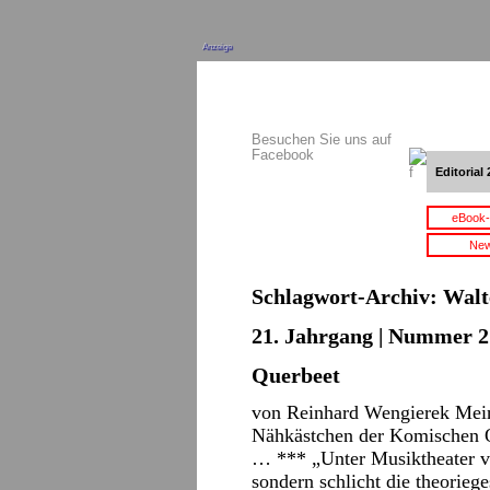
Anzeige
Besuchen Sie uns auf
Facebook
Editorial 
eBook-
New
Schlagwort-Archiv:
Walt
21. Jahrgang | Nummer 2 
Querbeet
von Reinhard Wengierek Mein
Nähkästchen der Komischen O
… *** „Unter Musiktheater v
sondern schlicht die theorieg