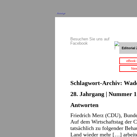
Anzeige
Besuchen Sie uns auf
Facebook
Editorial 
eBook-
New
Schlagwort-Archiv:
Wad
28. Jahrgang | Nummer 10
Antworten
Friedrich Merz (CDU), Bunde
Auf dem Wirtschaftstag der 
tatsächlich zu folgender Beh
Land wieder mehr […] arbeit