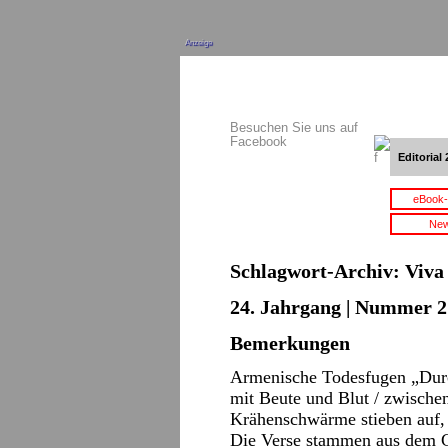
Anzeige
Besuchen Sie uns auf
Facebook
Editorial 
eBook-
New
Schlagwort-Archiv:
Viva
24. Jahrgang | Nummer 2 
Bemerkungen
Armenische Todesfugen „Durc
mit Beute und Blut / zwische
Krähenschwärme stieben auf, /
Die Verse stammen aus dem G