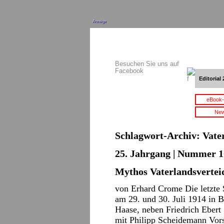
Anzeige
Besuchen Sie uns auf
Facebook
Editorial 
eBook-
New
Schlagwort-Archiv:
Vate
25. Jahrgang | Nummer 10
Mythos Vaterlandsvertei
von Erhard Crome Die letzte S
am 29. und 30. Juli 1914 in B
Haase, neben Friedrich Ebert 
mit Philipp Scheidemann Vor