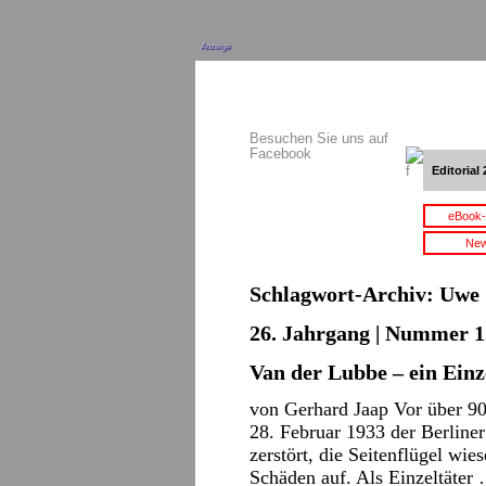
Anzeige
Besuchen Sie uns auf
Facebook
Editorial 
eBook-
New
Schlagwort-Archiv:
Uwe 
26. Jahrgang | Nummer 12
Van der Lubbe – ein Einz
von Gerhard Jaap Vor über 90
28. Februar 1933 der Berliner
zerstört, die Seitenflügel wi
Schäden auf. Als Einzeltäte