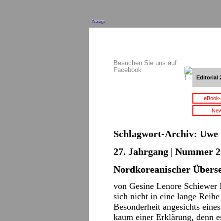
Anzeige
Besuchen Sie uns auf
Facebook
Editorial 
eBook-
New
Schlagwort-Archiv:
Uwe 
27. Jahrgang | Nummer 2
Nordkoreanischer Überse
von Gesine Lenore Schiewer 
sich nicht in eine lange Reihe
Besonderheit angesichts eine
kaum einer Erklärung, denn es