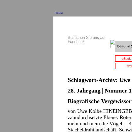
Anzeige
Besuchen Sie uns auf
Facebook
Editorial 
eBook-
New
Schlagwort-Archiv:
Uwe 
28. Jahrgang | Nummer 15
Biografische Vergewisse
von Uwe Kolbe HINEINGEBO
zaundurchsetzte Ebene. Rote
mein und mein die Vögel. Kl
Stacheldrahtlandschaft. Sch