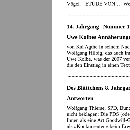
Vögel. ETÜDE VON …
We
14. Jahrgang | Nummer 11
Uwe Kolbes Annäherunge
von Kai Agthe In seinem Nac
Wolfgang Hilbig, das auch im 
Uwe Kolbe, was der 2007 verst
die den Einstieg in einen Te
Des Blättchens 8. Jahrgan
Antworten
Wolfgang Thierse, SPD, Bunde
nicht beklagen: Die PDS (oder
Ihnen als eine Art Goodwill-
als »Konkurrenten« beim Erw