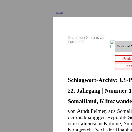
Anzeige
Besuchen Sie uns auf
Facebook
Editorial 
eBook-
New
Schlagwort-Archiv:
US-P
22. Jahrgang | Nummer 1 
Somaliland, Klimawandel
von Arndt Peltner, aus Somali
der unabhängigen Republik So
eine italienische Kolonie, So
Königreich. Nach der Unabhän