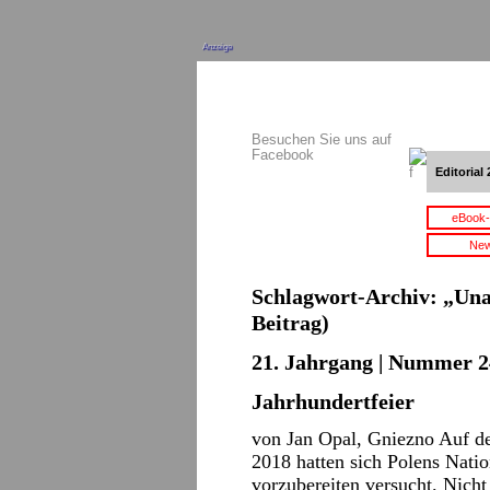
Anzeige
Besuchen Sie uns auf
Facebook
Editorial 
eBook-
New
Schlagwort-Archiv:
„Una
Beitrag)
21. Jahrgang | Nummer 2
Jahrhundertfeier
von Jan Opal, Gniezno Auf d
2018 hatten sich Polens Natio
vorzubereiten versucht. Nicht