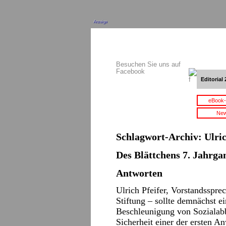
Anzeige
Besuchen Sie uns auf
Facebook
Editorial 
eBook-
New
Schlagwort-Archiv:
Ulric
Des Blättchens 7. Jahrgan
Antworten
Ulrich Pfeifer, Vorstandsspre
Stiftung – sollte demnächst ei
Beschleunigung von Sozialab
Sicherheit einer der ersten An