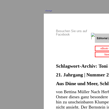
Anzeige
Besuchen Sie uns auf
Facebook
Editorial 
eBook-
New
Schlagwort-Archiv:
Toni
21. Jahrgang | Nummer 2
Aus Düne und Meer, Schl
von Bettina Müller Nach Herb
Ostsee dieses ganz besondere 
hin zu unscheinbaren Klumpe
nicht ansieht. Der Bernstein 