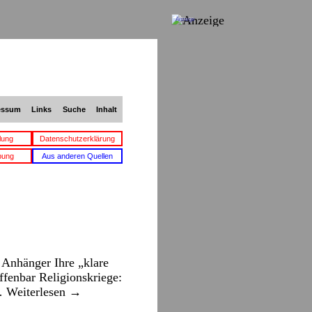
Anzeige
essum
Links
Suche
Inhalt
lung
Datenschutzerklärung
bung
Aus anderen Quellen
Anhänger Ihre „klare
ffenbar Religionskriege:
 …
Weiterlesen
→