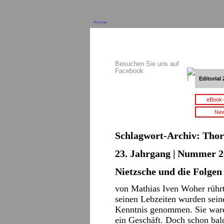
Anzeige
Besuchen Sie uns auf
Facebook
Editorial 
eBook-
New
Schlagwort-Archiv:
Thor
23. Jahrgang | Nummer 2
Nietzsche und die Folgen
von Mathias Iven Woher rührt
seinen Lebzeiten wurden sein
Kenntnis genommen. Sie ware
ein Geschäft. Doch schon ba