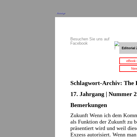
Anzeige
Besuchen Sie uns auf
Facebook
Editorial 
eBook-
New
Schlagwort-Archiv:
The 
17. Jahrgang | Nummer 2 
Bemerkungen
Zukunft Wenn ich dem Kommun
als Funktion der Zukunft zu be
präsentiert wird und weil die
Exzess autorisiert. Wenn man