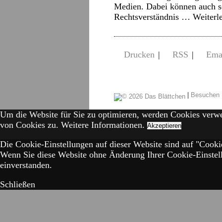
Medien. Dabei können auch s
Rechtsverständnis …
Weiterl
Drucken
|
RSS
|
Ema
|
Besuchen 
Um die Website für Sie zu optimieren, werden Cookies verw
von Cookies zu.
Weitere Informationen.
Akzeptieren
Die Cookie-Einstellungen auf dieser Website sind auf "Cookie
Wenn Sie diese Website ohne Änderung Ihrer Cookie-Einstell
einverstanden.
Schließen