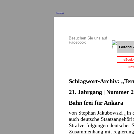
Anzeige
Besuchen Sie uns auf
Facebook
Editorial 
eBook-
New
Schlagwort-Archiv:
„Ter
21. Jahrgang | Nummer 2
Bahn frei für Ankara
von Stephan Jakubowski „In d
auch deutsche Staatsangehörig
Strafverfolgungen deutscher S
Zusammenhang mit regierungs