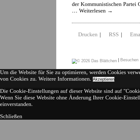
der Kommunistischen Partei G
…
Weiterlesen
→
Drucken
|
RSS
|
Ema
|
Besuchen 
Um die Website für Sie zu optimieren, werden Cookies verw
von Cookies zu.
Weitere Informationen.
Akzeptieren
Die Cookie-Einstellungen auf dieser Website sind auf "Cookie
Wenn Sie diese Website ohne Änderung Ihrer Cookie-Einstell
einverstanden.
Schließen