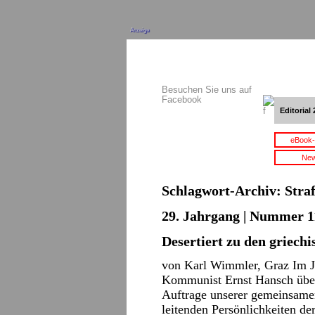
Anzeige
Besuchen Sie uns auf
Facebook
Editorial 
eBook-
New
Schlagwort-Archiv:
Stra
29. Jahrgang | Nummer 11
Desertiert zu den griech
von Karl Wimmler, Graz Im J
Kommunist Ernst Hansch über 
Auftrage unserer gemeinsame
leitenden Persönlichkeiten d