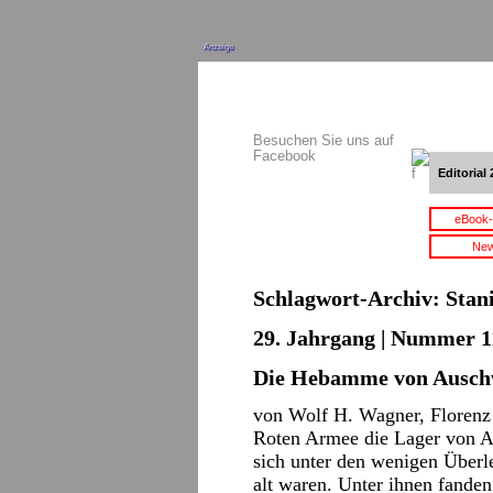
Anzeige
Besuchen Sie uns auf
Facebook
Editorial 
eBook-
New
Schlagwort-Archiv:
Stan
29. Jahrgang | Nummer 11
Die Hebamme von Ausch
von Wolf H. Wagner, Florenz 
Roten Armee die Lager von A
sich unter den wenigen Überl
alt waren. Unter ihnen fande