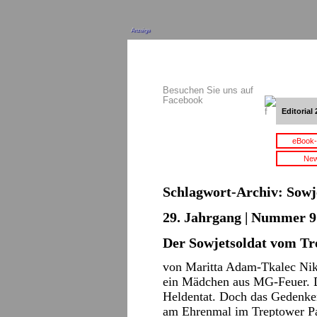
Anzeige
Besuchen Sie uns auf
Facebook
Editorial 
eBook-
New
Schlagwort-Archiv:
Sowj
29. Jahrgang | Nummer 9 
Der Sowjetsoldat vom Tr
von Maritta Adam-Tkalec Ni
ein Mädchen aus MG-Feuer. D
Heldentat. Doch das Gedenken 
am Ehrenmal im Treptower P