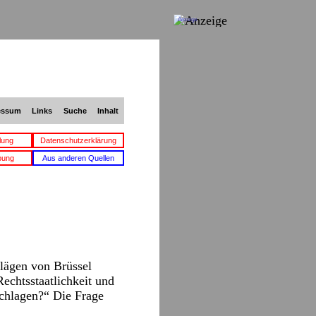
Anzeige
essum
Links
Suche
Inhalt
lung
Datenschutzerklärung
bung
Aus anderen Quellen
hlägen von Brüssel
echtsstaatlichkeit und
schlagen?“ Die Frage