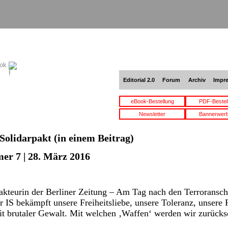
ook
Editorial 2.0
Forum
Archiv
Impr
eBook-Bestellung
PDF-Bestel
Newsletter
Bannerwer
Solidarpakt
(in einem Beitrag)
er 7 | 28. März 2016
dakteurin der Berliner Zeitung – Am Tag nach den Terroransc
 IS bekämpft unsere Freiheitsliebe, unsere Toleranz, unsere R
mit brutaler Gewalt. Mit welchen ‚Waffen‘ werden wir zurück