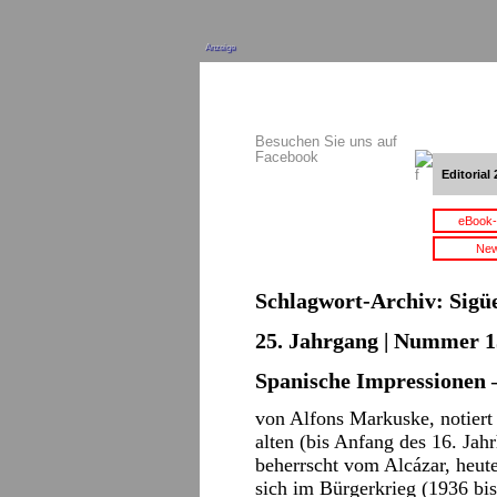
Anzeige
Besuchen Sie uns auf
Facebook
Editorial 
eBook-
New
Schlagwort-Archiv:
Sigü
25. Jahrgang | Nummer 15
Spanische Impressionen 
von Alfons Markuske, notiert
alten (bis Anfang des 16. Jah
beherrscht vom Alcázar, heut
sich im Bürgerkrieg (1936 bis