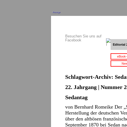
Anzeige
Besuchen Sie uns auf
Facebook
Editorial 
eBook-
New
Schlagwort-Archiv:
Seda
22. Jahrgang | Nummer 2
Sedantag
von Bernhard Romeike Der „Se
Herstellung der deutschen Ve
über den altbösen französisch
September 1870 bei Sedan nac