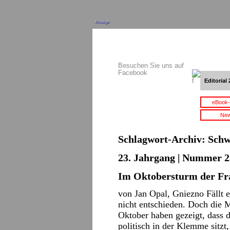
Anzeige
Besuchen Sie uns auf
Facebook
Editorial 
eBook-
New
Schlagwort-Archiv:
Schw
23. Jahrgang | Nummer 2
Im Oktobersturm der Fr
von Jan Opal, Gniezno Fällt er
nicht entschieden. Doch die 
Oktober haben gezeigt, dass
politisch in der Klemme sitz