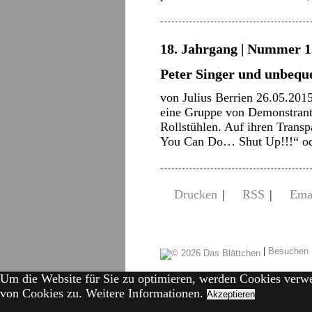
18. Jahrgang | Nummer 12
Peter Singer und unbeq
von Julius Berrien 26.05.2015
eine Gruppe von Demonstrante
Rollstühlen. Auf ihren Trans
You Can Do… Shut Up!!!“ o
Drucken
|
RSS
|
Ema
|
Besuchen 
Um die Website für Sie zu optimieren, werden Cookies verw
von Cookies zu.
Weitere Informationen.
Akzeptieren