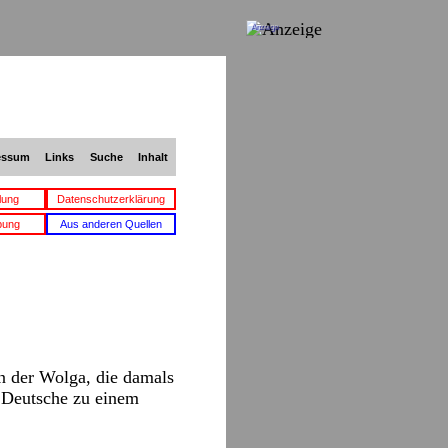
Anzeige
essum
Links
Suche
Inhalt
lung
Datenschutzerklärung
bung
Aus anderen Quellen
n der Wolga, die damals
d Deutsche zu einem