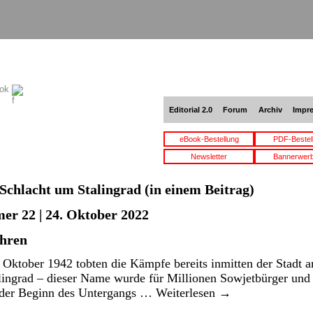
ook
Editorial 2.0
Forum
Archiv
Impr
eBook-Bestellung
PDF-Bestel
Newsletter
Bannerwer
Schlacht um Stalingrad
(in einem Beitrag)
er 22 | 24. Oktober 2022
ahren
Oktober 1942 tobten die Kämpfe bereits inmitten der Stadt a
alingrad – dieser Name wurde für Millionen Sowjetbürger un
 der Beginn des Untergangs …
Weiterlesen
→