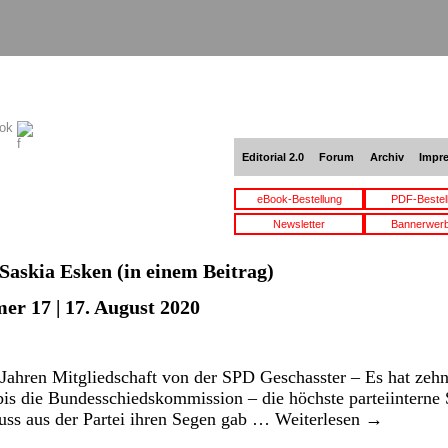
ook
Editorial 2.0
Forum
Archiv
Impr
eBook-Bestellung
PDF-Bestel
Newsletter
Bannerwer
Saskia Esken
(in einem Beitrag)
er 17 | 17. August 2020
 Jahren Mitgliedschaft von der SPD Geschasster – Es hat zeh
 bis die Bundesschiedskommission – die höchste parteiinterne
ss aus der Partei ihren Segen gab …
Weiterlesen
→