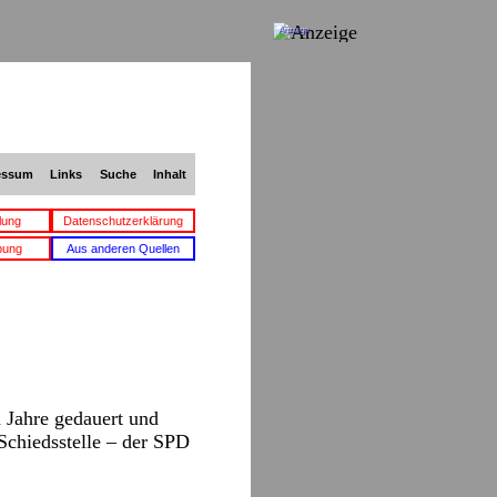
Anzeige
essum
Links
Suche
Inhalt
lung
Datenschutzerklärung
bung
Aus anderen Quellen
n Jahre gedauert und
 Schiedsstelle – der SPD