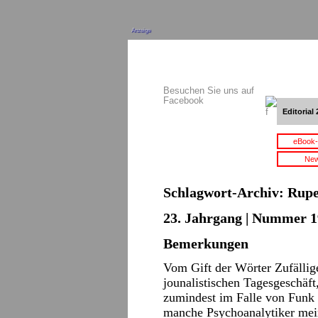
Anzeige
Besuchen Sie uns auf
Facebook
Editorial 
eBook-
New
Schlagwort-Archiv:
Rupe
23. Jahrgang | Nummer 1
Bemerkungen
Vom Gift der Wörter Zufällig
jounalistischen Tagesgeschäft
zumindest im Falle von Funk 
manche Psychoanalytiker mein