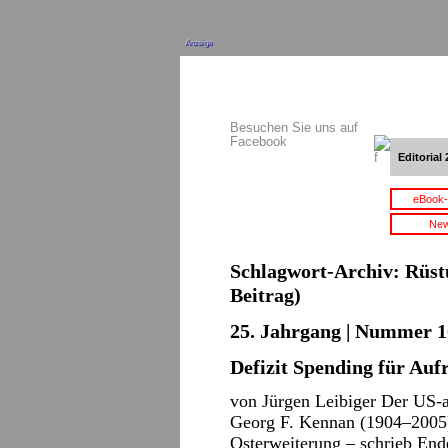
Anzeige
Besuchen Sie uns auf
Facebook
Editorial 
eBook-
New
Schlagwort-Archiv:
Rüst
Beitrag)
25. Jahrgang | Nummer 10
Defizit Spending für Auf
von Jürgen Leibiger Der US-a
Georg F. Kennan (1904–2005)
Osterweiterung – schrieb Ende