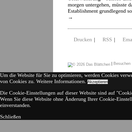
morgen untergehen, müsste das
Establishment grundlegend s
→
Drucken
|
RSS
|
Ema
|
Besuchen 
Um die Website für Sie zu optimieren, werden Cookies verw
von Cookies zu.
Weitere Informationen.
Akzeptieren
Die Cookie-Einstellungen auf dieser Website sind auf "Cookie
Wenn Sie diese Website ohne Änderung Ihrer Cookie-Einstell
einverstanden.
Schließen