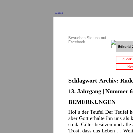
Anzeige
Besuchen Sie uns auf
Facebook
Editorial 
eBook-
New
Schlagwort-Archiv:
Rudo
13. Jahrgang | Nummer 6 
BEMERKUNGEN
Hol´s der Teufel Der Teufel 
aber Gott erhalte ihn uns als
so da Güter besitzen und all
Trost, dass das Leben …
Weit