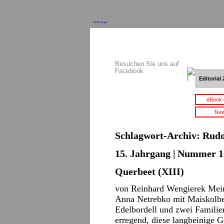
Anzeige
Besuchen Sie uns auf
Facebook
Editorial 
eBook-
New
Schlagwort-Archiv:
Rudo
15. Jahrgang | Nummer 16
Querbeet (XIII)
von Reinhard Wengierek Mein
Anna Netrebko mit Maiskolben
Edelbordell und zwei Familien
erregend, diese langbeinige G