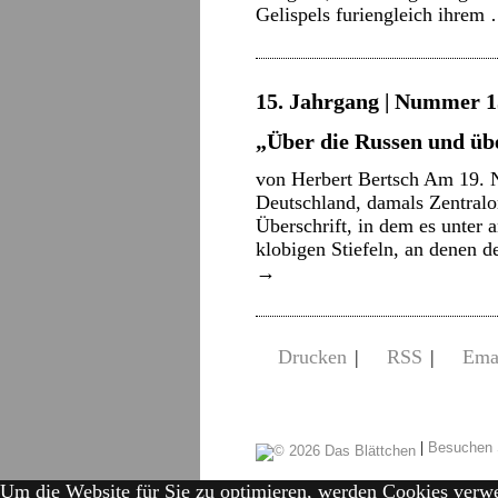
Gelispels furiengleich ihre
15. Jahrgang | Nummer 15
„Über die Russen und übe
von Herbert Bertsch Am 19. 
Deutschland, damals Zentralor
Überschrift, in dem es unter
klobigen Stiefeln, an denen d
→
Drucken
|
RSS
|
Ema
|
Besuchen 
Um die Website für Sie zu optimieren, werden Cookies verw