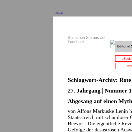
Anzeige
Besuchen Sie uns auf
Facebook
Editorial 
eBook-
New
Schlagwort-Archiv:
Rote
27. Jahrgang | Nummer 1 
Abgesang auf einen Myt
von Alfons Markuske Lenin ha
Staatsstreich mit schamloser
Beevor Die eigentliche Revo
Gefolge der desaströsen Ausw