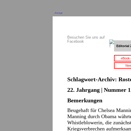
Anzeige
Besuchen Sie uns auf
Facebook
Editorial 
eBook-
New
Schlagwort-Archiv:
Rost
22. Jahrgang | Nummer 11
Bemerkungen
Beugehaft für Chelsea Mannin
Manning durch Obama währte n
Whistleblowerin, die zunächs
Kriegsverbrechen aufmerksam