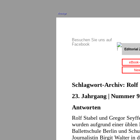
Anzeige
Besuchen Sie uns auf
Facebook
Editorial 
eBook-
New
Schlagwort-Archiv:
Rolf
23. Jahrgang | Nummer 9 
Antworten
Rolf Stabel und Gregor Seyffe
wurden aufgrund einer üblen I
Ballettschule Berlin und Schul
Journalistin Birgit Walter in