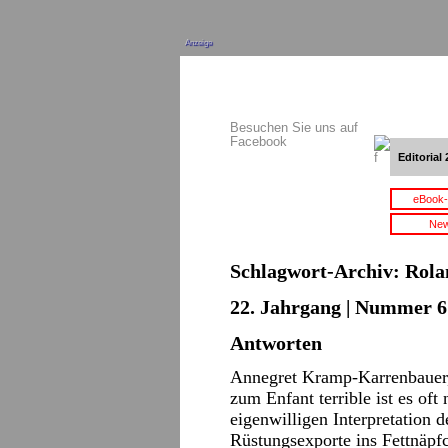
Anzeige
Besuchen Sie uns auf
Facebook
Editorial 
eBook-
New
Schlagwort-Archiv:
Rola
22. Jahrgang | Nummer 6 
Antworten
Annegret Kramp-Karrenbauer
zum Enfant terrible ist es oft
eigenwilligen Interpretation 
Rüstungsexporte ins Fettnäp