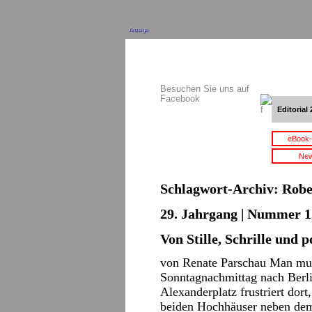
Anzeige
Besuchen Sie uns auf
Facebook
Editorial 
eBook-
New
Schlagwort-Archiv:
Robe
29. Jahrgang | Nummer 12
Von Stille, Schrille und 
von Renate Parschau Man mus
Sonntagnachmittag nach Berli
Alexanderplatz frustriert dor
beiden Hochhäuser neben de