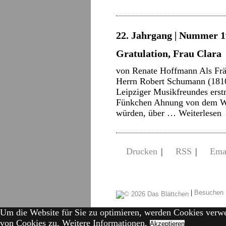
22. Jahrgang | Nummer 1
Gratulation, Frau Clara
von Renate Hoffmann Als Frä
Herrn Robert Schumann (181
Leipziger Musikfreundes erstm
Fünkchen Ahnung von dem Weg
würden, über …
Weiterlesen
Drucken
|
RSS
|
Ema
|
Besuchen 
Um die Website für Sie zu optimieren, werden Cookies verw
von Cookies zu.
Weitere Informationen.
Akzeptieren